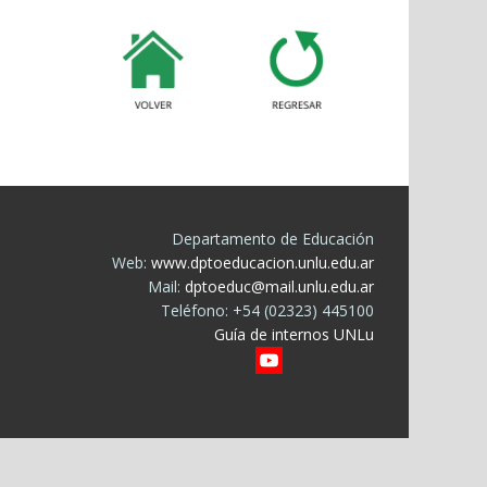
Departamento de Educación
Web:
www.dptoeducacion.unlu.edu.ar
Mail:
dptoeduc@mail.unlu.edu.ar
Teléfono: +54 (02323) 445100
Guía de internos UNLu